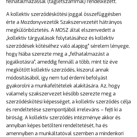
felhatalmazással (taglétszámmal) rendelkezett.
A kollektív szerződéskötési joggal összefüggésben
érte a Mozdonyvezetők Szakszervezetét hátrányos
megkülönböztetés. A MOSZ által elszenvedett a
„kollektív tárgyalások folytatásához és kollektív
szerződések kötéséhez való alapjog” sérelem lényege,
hogy hiába szerezte meg a „felhatalmazást a
jogalkotásra”, ameddig fennáll a több, mint tíz éve
megkötött kollektív szerződés, kiszorul annak
módosításából, így nem tud érdemi befolyást
gyakorolni a munkafeltételek alakítására. Az, hogy
valamely szakszervezet később szerezte meg a
szerződéskötési képességet, a kollektív szerződés célja
és rendeltetése szempontjából irreleváns – fejti ki a
bíróság. A kollektív szerződés intézménye akkor és
annyiban képes betölteni rendeltetését, ha és
amennyiben a munkáltatóval szemben a mindenkori