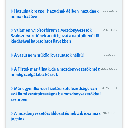
Hazudnak reggel, hazudnak délben, hazudnak
2026.07.16
immár hat éve
Valamennyi bírói fórum a Mozdonyvezetők
2026.07.12
Szakszervezetének adott igazat a napi pihenőidő
kiadásával kapcsolatos ügyekben
A vasút nem működik vasutasok nélkül
2026.07.11
A Flirtek már állnak, de a mozdonyvezetők még
2026.06.30
mindig szolgálatra készek
Már egymilliárdos fizetési kötelezettsége van
2026.06.24
az állami vasúttársaságnak a mozdonyvezetőkkel
szemben
A mozdonyvezető is áldozat és nekünk is vannak
2026.05.16
jogaink