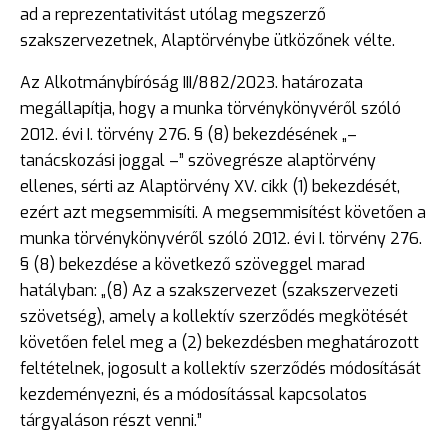
ad a reprezentativitást utólag megszerző
szakszervezetnek, Alaptörvénybe ütközőnek vélte.
Az Alkotmánybíróság III/882/2023. határozata
megállapítja, hogy a munka törvénykönyvéről szóló
2012. évi I. törvény 276. § (8) bekezdésének „–
tanácskozási joggal –” szövegrésze alaptörvény
ellenes, sérti az Alaptörvény XV. cikk (1) bekezdését,
ezért azt megsemmisíti. A megsemmisítést követően a
munka törvénykönyvéről szóló 2012. évi I. törvény 276.
§ (8) bekezdése a következő szöveggel marad
hatályban: „(8) Az a szakszervezet (szakszervezeti
szövetség), amely a kollektív szerződés megkötését
követően felel meg a (2) bekezdésben meghatározott
feltételnek, jogosult a kollektív szerződés módosítását
kezdeményezni, és a módosítással kapcsolatos
tárgyaláson részt venni.”