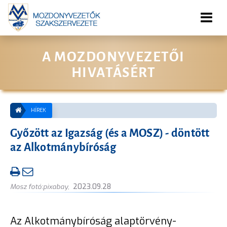
A MOZDONYVEZETŐI
HIVATÁSÉRT
HÍREK
Győzött az Igazság (és a MOSZ) - döntött
az Alkotmánybíróság
Mosz fotó:pixabay
,
2023.09.28
Az Alkotmánybíróság alaptörvény-