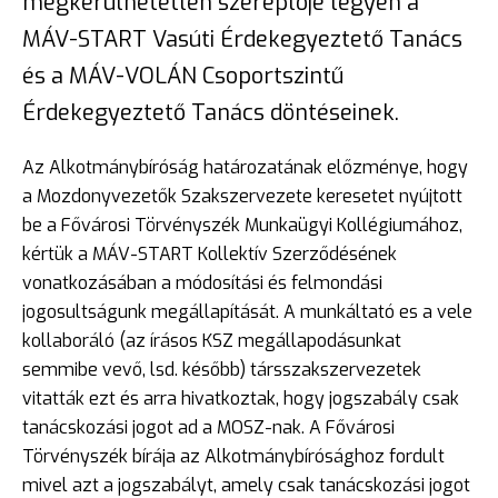
megkerülhetetlen szereplője legyen a
MÁV-START Vasúti Érdekegyeztető Tanács
és a MÁV-VOLÁN Csoportszintű
Érdekegyeztető Tanács döntéseinek.
Az Alkotmánybíróság határozatának előzménye, hogy
a Mozdonyvezetők Szakszervezete keresetet nyújtott
be a Fővárosi Törvényszék Munkaügyi Kollégiumához,
kértük a MÁV-START Kollektív Szerződésének
vonatkozásában a módosítási és felmondási
jogosultságunk megállapítását. A munkáltató es a vele
kollaboráló (az írásos KSZ megállapodásunkat
semmibe vevő, lsd. később) társszakszervezetek
vitatták ezt és arra hivatkoztak, hogy jogszabály csak
tanácskozási jogot ad a MOSZ-nak. A Fővárosi
Törvényszék bírája az Alkotmánybírósághoz fordult
mivel azt a jogszabályt, amely csak tanácskozási jogot