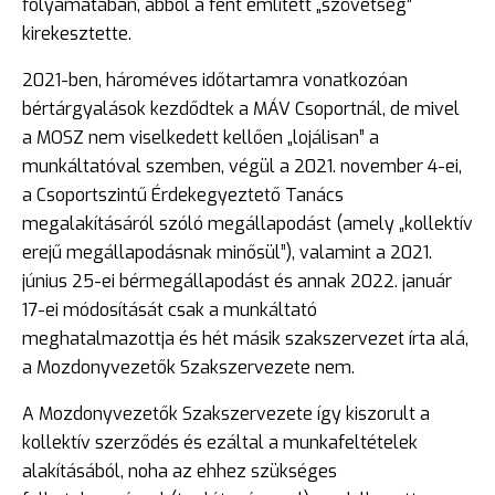
folyamatában, abból a fent említett „szövetség”
kirekesztette.
2021-ben, hároméves időtartamra vonatkozóan
bértárgyalások kezdődtek a MÁV Csoportnál, de mivel
a MOSZ nem viselkedett kellően „lojálisan” a
munkáltatóval szemben, végül a 2021. november 4-ei,
a Csoportszintű Érdekegyeztető Tanács
megalakításáról szóló megállapodást (amely „kollektív
erejű megállapodásnak minősül”), valamint a 2021.
június 25-ei bérmegállapodást és annak 2022. január
17-ei módosítását csak a munkáltató
meghatalmazottja és hét másik szakszervezet írta alá,
a Mozdonyvezetők Szakszervezete nem.
A Mozdonyvezetők Szakszervezete így kiszorult a
kollektív szerződés és ezáltal a munkafeltételek
alakításából, noha az ehhez szükséges