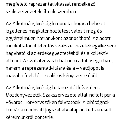
megfelelő reprezentativitással rendelkező
szakszervezetek állnak szemben.
Az Alkotmánybíróság kimondta, hogy a helyzet
jogellenes megkülönböztetést valósít meg és
egyértelműen hátrányként azonosítható. Az adott
munkáltatónál jelentős szakszervezetek egyike sem
hagyható ki az érdekegyeztetésből és a kollektív
alkuból. A szabályozás tehát nem a többségi elvre,
hanem a reprezentativitásra és a – vétójogot is
magába foglaló – koalíciós kényszerre épül.
Az Alkotmánybíróság határozatát követően a
Mozdonyvezetők Szakszervezete által indított per a
Fővárosi Törvényszéken folytatódik. A bíróságnak
immár a módosult jogszabály alapján kell kereseti
kérelmünkről döntenie.