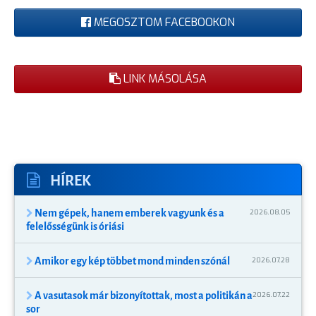
MEGOSZTOM FACEBOOKON
LINK MÁSOLÁSA
HÍREK
Nem gépek, hanem emberek vagyunk és a
2026.08.05
felelősségünk is óriási
Amikor egy kép többet mond minden szónál
2026.07.28
A vasutasok már bizonyítottak, most a politikán a
2026.07.22
sor