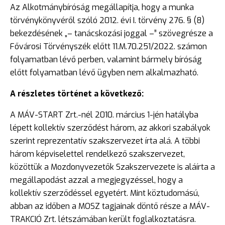
Az Alkotmánybíróság megállapítja, hogy a munka
törvénykönyvéről szóló 2012. évi I. törvény 276. § (8)
bekezdésének „– tanácskozási joggal –” szövegrésze a
Fővárosi Törvényszék előtt 11.M.70.251/2022. számon
folyamatban lévő perben, valamint bármely bíróság
előtt folyamatban lévő ügyben nem alkalmazható.
A részletes történet a következő:
A MÁV-START Zrt.-nél 2010. március 1-jén hatályba
lépett kollektív szerződést három, az akkori szabályok
szerint reprezentatív szakszervezet írta alá. A többi
három képviselettel rendelkező szakszervezet,
közöttük a Mozdonyvezetők Szakszervezete is aláírta a
megállapodást azzal a megjegyzéssel, hogy a
kollektív szerződéssel egyetért. Mint köztudomású,
abban az időben a MOSZ tagjainak döntő része a MÁV-
TRAKCIÓ Zrt. létszámában került foglalkoztatásra.