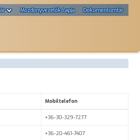
tár
Mozdonyvezetők Lapja
Dokumentumtár
T
Mobiltelefon
+36-30-329-7277
+36-20-461-7407