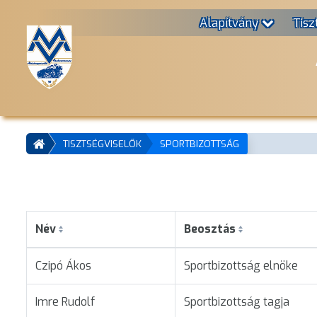
Alapítvány
Tisz
TISZTSÉGVISELŐK
SPORTBIZOTTSÁG
Név
Beosztás
Czipó Ákos
Sportbizottság elnöke
Imre Rudolf
Sportbizottság tagja