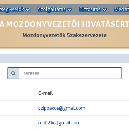
tségviselők
Szolgáltatás
Biztosítás
Média
A MOZDONYVEZETŐI HIVATÁSÉR
Mozdonyvezetők Szakszervezete
E-mail
czipoakos@gmail.com
rudi1214@gmail.com