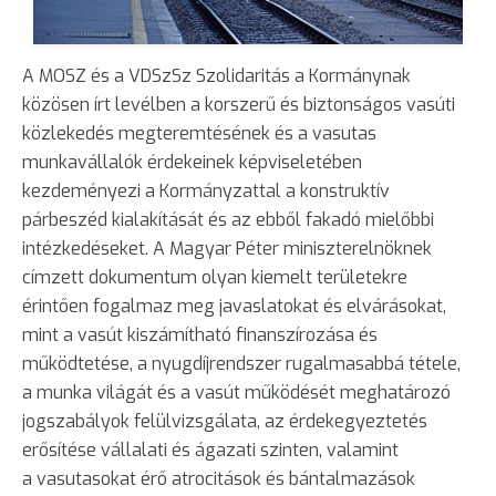
A MOSZ és a VDSzSz Szolidaritás a Kormánynak
közösen írt levélben a korszerű és biztonságos vasúti
közlekedés megteremtésének és a vasutas
munkavállalók érdekeinek képviseletében
kezdeményezi a Kormányzattal a konstruktív
párbeszéd kialakítását és az ebből fakadó mielőbbi
intézkedéseket. A Magyar Péter miniszterelnöknek
címzett dokumentum olyan kiemelt területekre
érintően fogalmaz meg javaslatokat és elvárásokat,
mint a vasút kiszámítható finanszírozása és
működtetése, a nyugdíjrendszer rugalmasabbá tétele,
a munka világát és a vasút működését meghatározó
jogszabályok felülvizsgálata, az érdekegyeztetés
erősítése vállalati és ágazati szinten, valamint
a vasutasokat érő atrocitások és bántalmazások