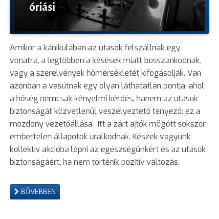
óriási
Amikor a kánikulában az utasok felszállnak egy
vonatra, a legtöbben a késések miatt bosszankodnak,
vagy a szerelvények hőmérsékletét kifogásolják. Van
azonban a vasútnak egy olyan láthatatlan pontja, ahol
a hőség nemcsak kényelmi kérdés, hanem az utasok
biztonságát közvetlenül veszélyeztető tényező: ez a
mozdony vezetőállása. Itt a zárt ajtók mögött sokszor
embertelen állapotok uralkodnak. Készek vagyunk
kollektív akcióba lépni az egészségünkért és az utasok
biztonságáért, ha nem történik pozitív változás.
BŐVEBBEN