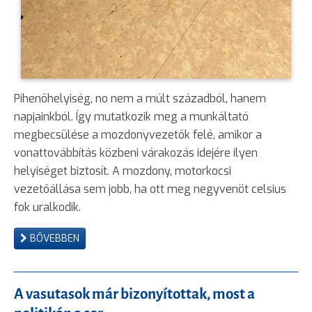
Pihenőhelyiség, no nem a múlt századból, hanem
napjainkból. Így mutatkozik meg a munkáltató
megbecsülése a mozdonyvezetők felé, amikor a
vonattovábbítás közbeni várakozás idejére ilyen
helyiséget biztosít. A mozdony, motorkocsi
vezetőállása sem jobb, ha ott meg negyvenöt celsius
fok uralkodik.
BŐVEBBEN
A vasutasok már bizonyítottak, most a