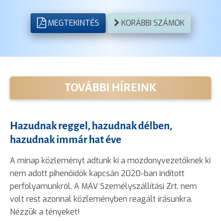
MEGTEKINTÉS
KORÁBBI SZÁMOK
TOVÁBBI HÍREINK
Hazudnak reggel, hazudnak délben,
hazudnak immár hat éve
A minap közleményt adtunk ki a mozdonyvezetőknek ki
nem adott pihenőidők kapcsán 2020-ban indított
perfolyamunkról. A MÁV Személyszállítási Zrt. nem
volt rest azonnal közleményben reagált írásunkra.
Nézzük a tényeket!