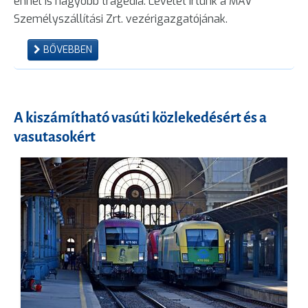
ennél is nagyobb tragédia. Levelet írtunk a MÁV
Személyszállítási Zrt. vezérigazgatójának.
BŐVEBBEN
A kiszámítható vasúti közlekedésért és a
vasutasokért