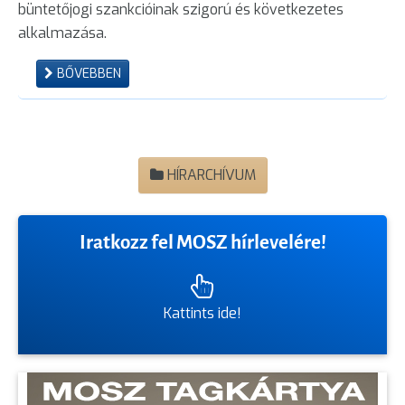
büntetőjogi szankcióinak szigorú és következetes
alkalmazása.
BŐVEBBEN
HÍRARCHÍVUM
Iratkozz fel MOSZ hírlevelére!
Kattints ide!