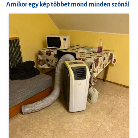
Amikor egy kép többet mond minden szónál