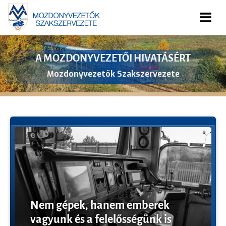
TÁMOGASD ADÓD EGY SZÁZALÉKÁVAL!
Mozdonyvezetők a Biztonságos és Egészséges Életért
Alapítvány
Nem gépek, hanem emberek
vagyunk és a felelősségünk is