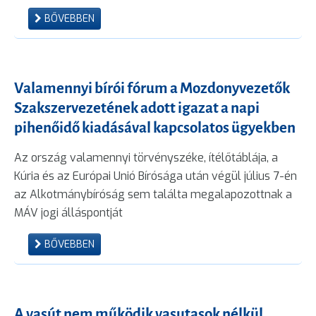
BŐVEBBEN
Valamennyi bírói fórum a Mozdonyvezetők
Szakszervezetének adott igazat a napi
pihenőidő kiadásával kapcsolatos ügyekben
Az ország valamennyi törvényszéke, ítélőtáblája, a
Kúria és az Európai Unió Bírósága után végül július 7-én
az Alkotmánybíróság sem találta megalapozottnak a
MÁV jogi álláspontját
BŐVEBBEN
A vasút nem működik vasutasok nélkül