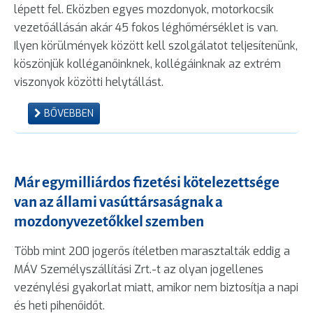
lépett fel. Eközben egyes mozdonyok, motorkocsik
vezetőállásán akár 45 fokos léghőmérséklet is van.
Ilyen körülmények között kell szolgálatot teljesítenünk,
köszönjük kolléganőinknek, kollégáinknak az extrém
viszonyok közötti helytállást.
BŐVEBBEN
Már egymilliárdos fizetési kötelezettsége
van az állami vasúttársaságnak a
mozdonyvezetőkkel szemben
Több mint 200 jogerős ítéletben marasztalták eddig a
MÁV Személyszállítási Zrt.-t az olyan jogellenes
vezénylési gyakorlat miatt, amikor nem biztosítja a napi
és heti pihenőidőt.