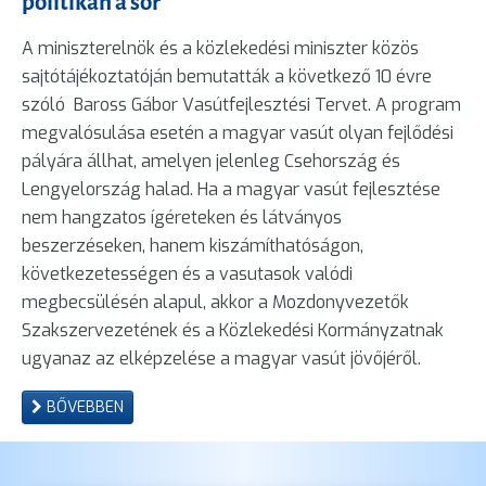
politikán a sor
A miniszterelnök és a közlekedési miniszter közös
sajtótájékoztatóján bemutatták a következő 10 évre
szóló Baross Gábor Vasútfejlesztési Tervet. A program
megvalósulása esetén a magyar vasút olyan fejlődési
pályára állhat, amelyen jelenleg Csehország és
Lengyelország halad. Ha a magyar vasút fejlesztése
nem hangzatos ígéreteken és látványos
beszerzéseken, hanem kiszámíthatóságon,
következetességen és a vasutasok valódi
megbecsülésén alapul, akkor a Mozdonyvezetők
Szakszervezetének és a Közlekedési Kormányzatnak
ugyanaz az elképzelése a magyar vasút jövőjéről.
BŐVEBBEN