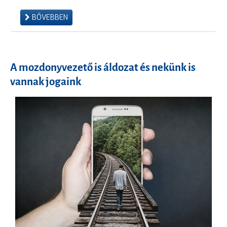
BŐVEBBEN
A mozdonyvezető is áldozat és nekünk is
vannak jogaink