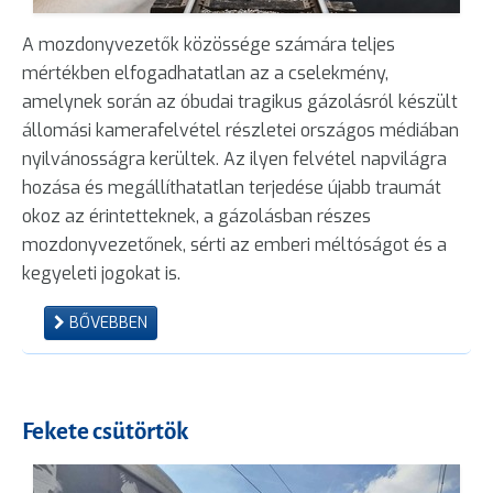
A mozdonyvezetők közössége számára teljes
mértékben elfogadhatatlan az a cselekmény,
amelynek során az óbudai tragikus gázolásról készült
állomási kamerafelvétel részletei országos médiában
nyilvánosságra kerültek. Az ilyen felvétel napvilágra
hozása és megállíthatatlan terjedése újabb traumát
okoz az érintetteknek, a gázolásban részes
mozdonyvezetőnek, sérti az emberi méltóságot és a
kegyeleti jogokat is.
BŐVEBBEN
Fekete csütörtök