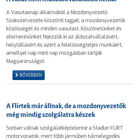
A Vasutasnap alkalmából a Mozdonyvezető
Szakszervezete köszönti tagjait, a mozdonyvezetők
közösségét és minden vasutast. Köszönetünket és
elismerésünket fejezzük ki az áldozatvállalásért,
helytállásért és azért a felelősségteljes munkáért,
amellyel nap mint nap mozgásban tartják
Magyarországot.
BŐVEBBEN
A Flirtek már állnak, de a mozdonyvezetők
még mindig szolgálatra készek
Sorban válnak szolgálatképtelenné a Stadler FLIRT
motorvonatok, mert több járműben túlmelegedés