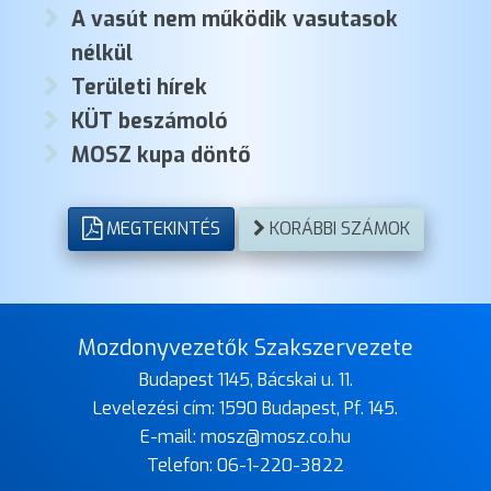
A vasút nem működik vasutasok
nélkül
Területi hírek
KÜT beszámoló
MOSZ kupa döntő
MEGTEKINTÉS
KORÁBBI SZÁMOK
Mozdonyvezetők Szakszervezete
Budapest 1145, Bácskai u. 11.
Levelezési cím: 1590 Budapest, Pf. 145.
E-mail:
mosz@mosz.co.hu
Telefon:
06-1-220-3822