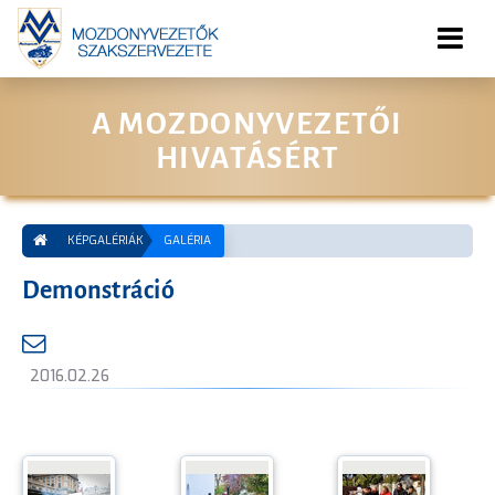
A MOZDONYVEZETŐI
HIVATÁSÉRT
KÉPGALÉRIÁK
GALÉRIA
Demonstráció
2016.02.26