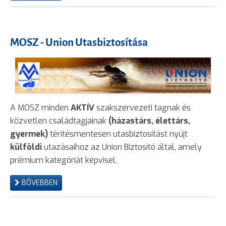
MOSZ - Union Utasbiztosítása
A MOSZ minden
AKTÍV
szakszervezeti tagnak és
közvetlen családtagjainak
(házastárs, élettárs,
gyermek)
térítésmentesen utasbiztosítást nyújt
külföldi
utazásaihoz az Union Biztosító által, amely
prémium kategóriát képvisel.
BŐVEBBEN