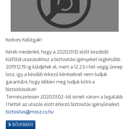
Kedves Kollégák!
Kérek mindenkit, hogy a 2020.01.10 előtt kezdődő
külföldi utazásokhoz a biztosítási igényeket legkésőbb
2019.12.19-ig küldjétek el, mert a 12.23-i hét végig ünnep
lesz, így a később érkező kéréseknél nem tudjuk
garantálni, hogy időben meg tudjuk kötni a
biztosításokat!
Természetesen 2020.01.02-től ismét várom a legalább
1 héttel az utazás előtt érkező biztosítás igényléseket.
biztositas@mosz.co.hu
BŐVEBBEN