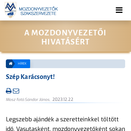
A MOZDONYVEZETŐI
HIVATÁSÉRT
HÍREK
Szép Karácsonyt!
Mosz fotó:Sándor János
,
2023.12.22
Legszebb ajándék a szeretteinkkel töltött
idő. Vasutasként, mozdonyvezetőként sokan