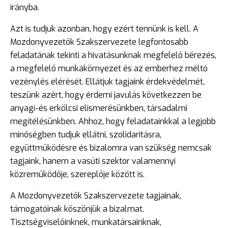
irányba.
Azt is tudjuk azonban, hogy ezért tennünk is kell. A
Mozdonyvezetők Szakszervezete legfontosabb
feladatának tekinti a hivatásunknak megfelelő bérezés,
a megfelelő munkakörnyezet és az emberhez méltó
vezénylés elérését. Ellátjuk tagjaink érdekvédelmét,
teszünk azért, hogy érdemi javulás következzen be
anyagi-és erkölcsi elismerésünkben, társadalmi
megítélésünkben. Ahhoz, hogy feladatainkkal a legjobb
minőségben tudjuk ellátni, szolidaritásra,
együttműködésre és bizalomra van szükség nemcsak
tagjaink, hanem a vasúti szektor valamennyi
közreműködője, szereplője között is.
A Mozdonyvezetők Szakszervezete tagjainak,
támogatóinak köszönjük a bizalmat.
Tisztségviselőinknek, munkatársainknak,