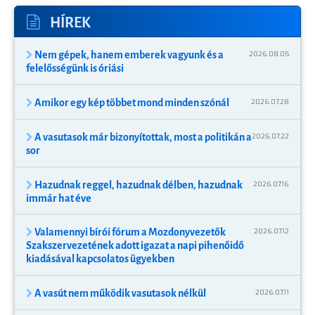
HÍREK
Nem gépek, hanem emberek vagyunk és a
2026.08.05
felelősségünk is óriási
Amikor egy kép többet mond minden szónál
2026.07.28
A vasutasok már bizonyítottak, most a politikán a
2026.07.22
sor
Hazudnak reggel, hazudnak délben, hazudnak
2026.07.16
immár hat éve
Valamennyi bírói fórum a Mozdonyvezetők
2026.07.12
Szakszervezetének adott igazat a napi pihenőidő
kiadásával kapcsolatos ügyekben
A vasút nem működik vasutasok nélkül
2026.07.11