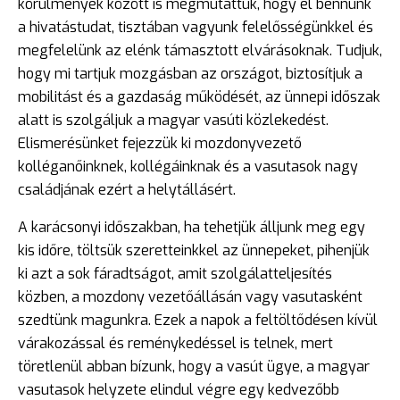
körülmények között is megmutattuk, hogy él bennünk
a hivatástudat, tisztában vagyunk felelősségünkkel és
megfelelünk az elénk támasztott elvárásoknak. Tudjuk,
hogy mi tartjuk mozgásban az országot, biztosítjuk a
mobilitást és a gazdaság működését, az ünnepi időszak
alatt is szolgáljuk a magyar vasúti közlekedést.
Elismerésünket fejezzük ki mozdonyvezető
kolléganőinknek, kollégáinknak és a vasutasok nagy
családjának ezért a helytállásért.
A karácsonyi időszakban, ha tehetjük álljunk meg egy
kis időre, töltsük szeretteinkkel az ünnepeket, pihenjük
ki azt a sok fáradtságot, amit szolgálatteljesítés
közben, a mozdony vezetőállásán vagy vasutasként
szedtünk magunkra. Ezek a napok a feltöltődésen kívül
várakozással és reménykedéssel is telnek, mert
töretlenül abban bízunk, hogy a vasút ügye, a magyar
vasutasok helyzete elindul végre egy kedvezőbb