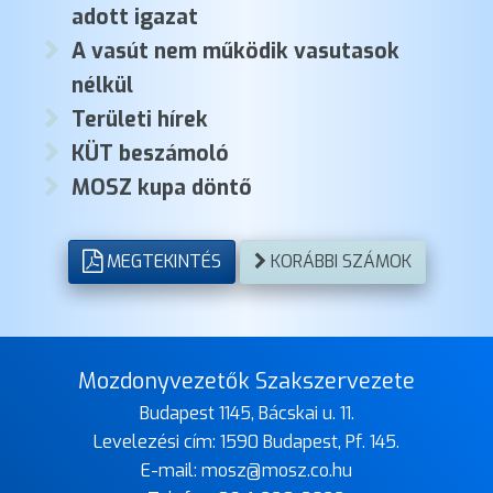
adott igazat
A vasút nem működik vasutasok
nélkül
Területi hírek
KÜT beszámoló
MOSZ kupa döntő
MEGTEKINTÉS
KORÁBBI SZÁMOK
Mozdonyvezetők Szakszervezete
Budapest 1145, Bácskai u. 11.
Levelezési cím: 1590 Budapest, Pf. 145.
E-mail:
mosz@mosz.co.hu