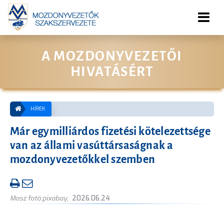
A MOZDONYVEZETŐI
HIVATÁSÉRT
HÍREK
Már egymilliárdos fizetési kötelezettsége
van az állami vasúttársaságnak a
mozdonyvezetőkkel szemben
Mosz fotó:pixabay
,
2026.06.24