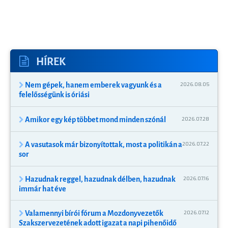
HÍREK
Nem gépek, hanem emberek vagyunk és a
2026.08.05
felelősségünk is óriási
Amikor egy kép többet mond minden szónál
2026.07.28
A vasutasok már bizonyítottak, most a politikán a
2026.07.22
sor
Hazudnak reggel, hazudnak délben, hazudnak
2026.07.16
immár hat éve
Valamennyi bírói fórum a Mozdonyvezetők
2026.07.12
Szakszervezetének adott igazat a napi pihenőidő