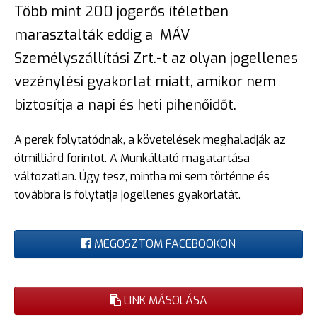
Több mint 200 jogerős ítéletben
marasztalták eddig a MÁV
Személyszállítási Zrt.-t az olyan jogellenes
vezénylési gyakorlat miatt, amikor nem
biztosítja a napi és heti pihenőidőt.
A perek folytatódnak, a követelések meghaladják az
ötmilliárd forintot. A Munkáltató magatartása
változatlan. Úgy tesz, mintha mi sem történne és
továbbra is folytatja jogellenes gyakorlatát.
MEGOSZTOM FACEBOOKON
LINK MÁSOLÁSA