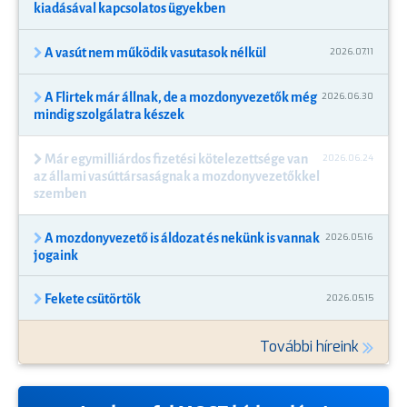
kiadásával kapcsolatos ügyekben
A vasút nem működik vasutasok nélkül
2026.07.11
A Flirtek már állnak, de a mozdonyvezetők még
2026.06.30
mindig szolgálatra készek
Már egymilliárdos fizetési kötelezettsége van
2026.06.24
az állami vasúttársaságnak a mozdonyvezetőkkel
szemben
A mozdonyvezető is áldozat és nekünk is vannak
2026.05.16
jogaink
Fekete csütörtök
2026.05.15
További híreink