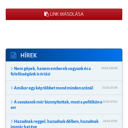
LINK MÁSOLÁSA
HÍREK
Nem gépek, hanem emberek vagyunk és a
2026.08.05
felelősségünk is óriási
Amikor egy kép többet mond minden szónál
2026.07.28
A vasutasok már bizonyítottak, most a politikán a
2026.07.22
sor
Hazudnak reggel, hazudnak délben, hazudnak
2026.07.16
immár hat éve