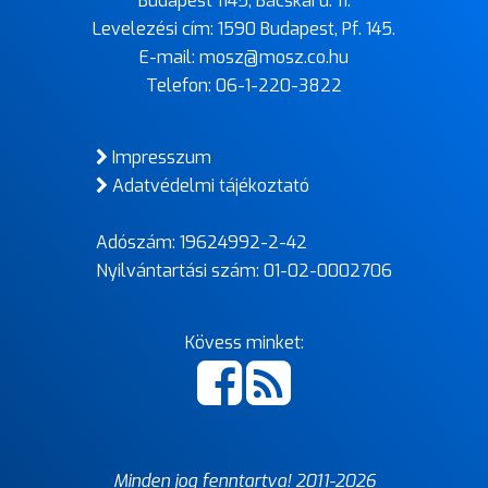
Budapest 1145, Bácskai u. 11.
Levelezési cím: 1590 Budapest, Pf. 145.
E-mail:
mosz@mosz.co.hu
Telefon:
06-1-220-3822
Impresszum
Adatvédelmi tájékoztató
Adószám: 19624992-2-42
Nyilvántartási szám: 01-02-0002706
Kövess minket:
Minden jog fenntartva! 2011-
2026