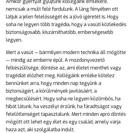
Amikor gyertyát gyújtunk kollégáink emlékére,
nemcsak a múlt felé fordulunk. A láng fényében ott
látjuk a jelen felelősségét és a jövő ígéretét is. Hogy
soha ne legyen több tragédia, hogy a vasúti közlekedés
biztonságosabb, kiszámíthatóbb, emberségesebb
legyen.
Mert a vasút — bármilyen modern technika áll mögötte
— mindig az emberre épül. A mozdonyvezető
felkészültsége, döntése az, ami életet menthet vagy
tragédiát előzhet meg. Kollégáink emléke kötelez
bennünket arra, hogy minden nap tegyünk a
biztonságért, a körülmények javításáért, a
megbecsülésért. Hogy soha ne legyen közömbös, ha
hibát látunk, ha veszélyt érzünk, ha fáradtságot vagy
felelőtlenséget tapasztalunk. Mert minden apró döntés
mögött ott lehet egy élet és egy család, amely várja
haza azt, aki szolgálatba indult.