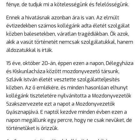
fénye, de tudjuk mi a kötelességünk és felelősségünk.
Ennek a hivatásnak azonban ára is van. Az elmúlt
évtizedekben számos kollégánk adta életét szolgálat
közben balesetekben, váratlan tragédiákban. Ők azok,
akik a vasút történetét nemcsak szolgálatukkal, hanem
áldozatukkal is írták.
15 éve, október 20-án, éppen ezen a napon, Délegyháza
és Kiskunlacháza között mozdonyvezető társunk,
Szlávik István életét vesztette szolgálatteljesítés
közben. Az ő emlékére, és minden hasonlóan elhunyt
kollégánk tiszteletére nyilvánította a Mozdonyvezetők
Szakszervezete ezt a napot a Mozdonyvezetők
Gyásznapjává. E naptól kezdve minden évben ezen a
napon megállunk egy percre, hogy ne csak nevüket, de
történetüket is őrizzük.