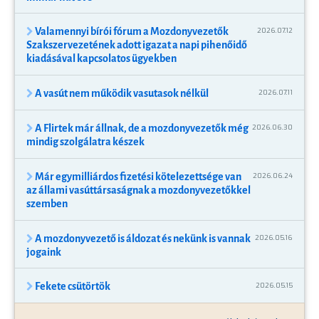
Valamennyi bírói fórum a Mozdonyvezetők
2026.07.12
Szakszervezetének adott igazat a napi pihenőidő
kiadásával kapcsolatos ügyekben
A vasút nem működik vasutasok nélkül
2026.07.11
A Flirtek már állnak, de a mozdonyvezetők még
2026.06.30
mindig szolgálatra készek
Már egymilliárdos fizetési kötelezettsége van
2026.06.24
az állami vasúttársaságnak a mozdonyvezetőkkel
szemben
A mozdonyvezető is áldozat és nekünk is vannak
2026.05.16
jogaink
Fekete csütörtök
2026.05.15