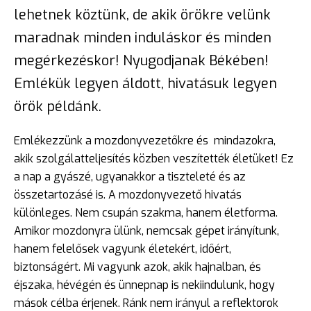
lehetnek köztünk, de akik örökre velünk
maradnak minden induláskor és minden
megérkezéskor! Nyugodjanak Békében!
Emlékük legyen áldott, hivatásuk legyen
örök példánk.
Emlékezzünk a mozdonyvezetőkre és mindazokra,
akik szolgálatteljesítés közben veszítették életüket! Ez
a nap a gyászé, ugyanakkor a tiszteleté és az
összetartozásé is. A mozdonyvezető hivatás
különleges. Nem csupán szakma, hanem életforma.
Amikor mozdonyra ülünk, nemcsak gépet irányítunk,
hanem felelősek vagyunk életekért, időért,
biztonságért. Mi vagyunk azok, akik hajnalban, és
éjszaka, hévégén és ünnepnap is nekiindulunk, hogy
mások célba érjenek. Ránk nem irányul a reflektorok