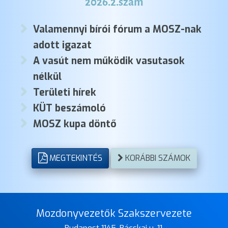
2026.2.szám
Valamennyi bírói fórum a MOSZ-nak
adott igazat
A vasút nem működik vasutasok
nélkül
Területi hírek
KÜT beszámoló
MOSZ kupa döntő
MEGTEKINTÉS
KORÁBBI SZÁMOK
Mozdonyvezetők Szakszervezete