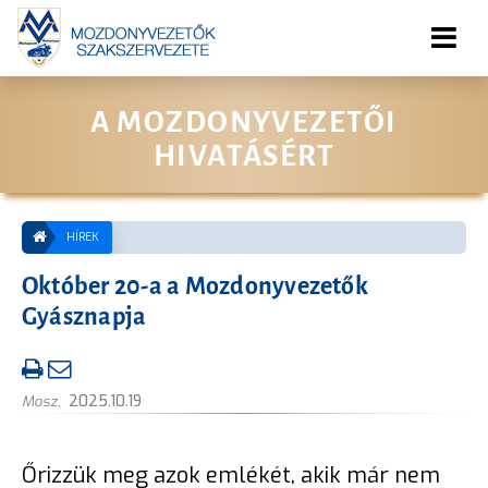
A MOZDONYVEZETŐI
HIVATÁSÉRT
HÍREK
Október 20-a a Mozdonyvezetők
Gyásznapja
Mosz
,
2025.10.19
Őrizzük meg azok emlékét, akik már nem