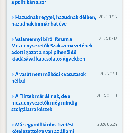
a politikán a sor
Hazudnak reggel, hazudnak délben,
2026.07.16
hazudnak immár hat éve
Valamennyi bírói fórum a
2026.07.12
Mozdonyvezetők Szakszervezetének
adott igazat a napi pihenőidő
kiadásával kapcsolatos ügyekben
A vasút nem működik vasutasok
2026.07.11
nélkül
A Flirtek már állnak, de a
2026.06.30
mozdonyvezetők még mindig
szolgálatra készek
Már egymilliárdos fizetési
2026.06.24
kötelezettsége van az állami