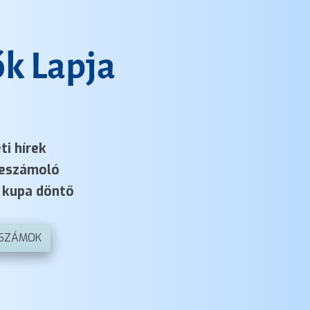
k Lapja
ti hírek
eszámoló
kupa döntő
 SZÁMOK