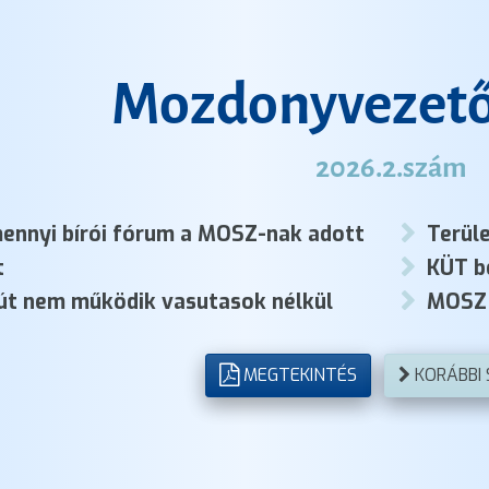
Mozdonyvezető
2026.2.szám
ennyi bírói fórum a MOSZ-nak adott
Terüle
t
KÜT b
út nem működik vasutasok nélkül
MOSZ 
MEGTEKINTÉS
KORÁBBI