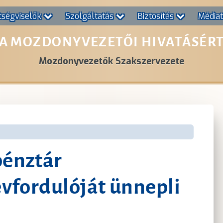
tségviselők
Szolgáltatás
Biztosítás
Média
A MOZDONYVEZETŐI HIVATÁSÉR
Mozdonyvezetők Szakszervezete
pénztár
évfordulóját ünnepli