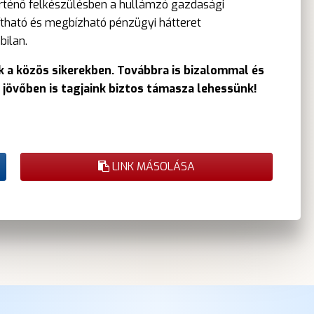
örténő felkészülésben a hullámzó gazdasági
ámítható és megbízható pénzügyi hátteret
bilan.
k a közös sikerekben. Továbbra is bizalommal és
jövőben is tagjaink biztos támasza lehessünk!
LINK MÁSOLÁSA