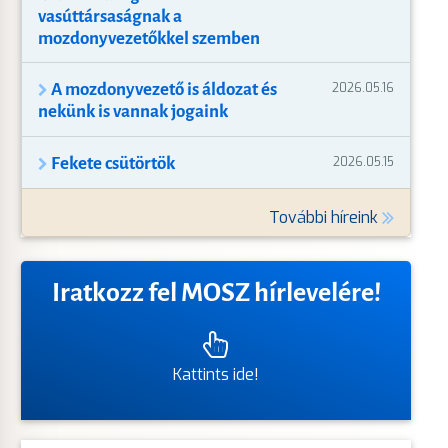
vasúttársaságnak a
mozdonyvezetőkkel szemben
A mozdonyvezető is áldozat és
2026.05.16
nekünk is vannak jogaink
Fekete csütörtök
2026.05.15
További híreink
Iratkozz fel MOSZ hírlevelére!
Kattints ide!