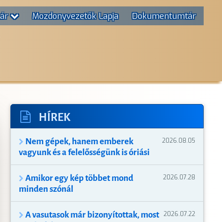
tár
Mozdonyvezetők Lapja
Dokumentumtár
T
HÍREK
Nem gépek, hanem emberek
2026.08.05
vagyunk és a felelősségünk is óriási
Amikor egy kép többet mond
2026.07.28
minden szónál
A vasutasok már bizonyítottak, most
2026.07.22