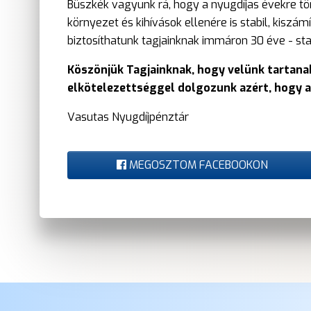
Büszkék vagyunk rá, hogy a nyugdíjas évekre t
környezet és kihívások ellenére is stabil, kisz
biztosíthatunk tagjainknak immáron 30 éve - sta
Köszönjük Tagjainknak, hogy velünk tartana
elkötelezettséggel dolgozunk azért, hogy a 
Vasutas Nyugdíjpénztár
MEGOSZTOM FACEBOOKON