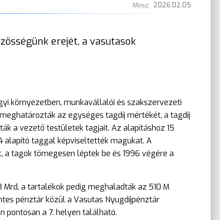
Mosz
,
2026.02.05
zösségünk erejét, a vasutasok
gyi környezetben, munkavállalói és szakszervezeti
 meghatározták az egységes tagdíj mértékét, a tagdíj
ák a vezető testületek tagjait. Az alapításhoz 15
04 alapító taggal képviseltették magukat. A
, a tagok tömegesen léptek be és 1996 végére a
3 Mrd, a tartalékok pedig meghaladták az 510 M
kéntes pénztár közül a Vasutas Nyugdíjpénztár
pontosan a 7. helyen található.