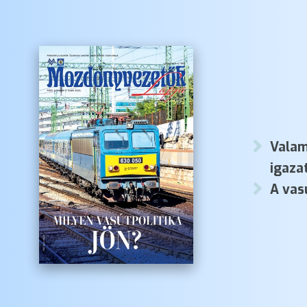
Valam
igaza
A vas