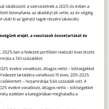
ssal találkozott, a szervezetnek a 2025-ös évben a
lett bizonyítania, az akadályt jól vette, az év végéig
ot utalt ki az igénylő tagok részére lakáscélú
sségünk erejét, a vasutasok összetartását és
 2025-ben a fedezeti portfólión realizált éves bruttó
mráta a 7,61 százalékot.
2025. évekre vonatkozó, átlagos nettó – költségekkel
 Fedezeti tartalékra vonatkozó 15 éves, 2011-2025.
 csökkentett – hozamrátája 5,64 százalék volt. A
025. évekre vonatkozó, átlagos nettó – költségekkel
 amely ezekben a kategóriában meghaladta a