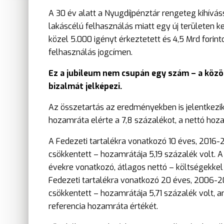
A 30 év alatt a Nyugdíjpénztár rengeteg kihívá
lakáscélú felhasználás miatt egy új területen kel
közel 5.000 igényt érkeztetett és 4,5 Mrd forint
felhasználás jogcímen.
Ez a jubileum nem csupán egy szám – a közö
bizalmát jelképezi.
Az összetartás az eredményekben is jelentkezik,
hozamráta elérte a 7,8 százalékot, a nettó hoza
A Fedezeti tartalékra vonatkozó 10 éves, 2016-
csökkentett – hozamrátája 5,19 százalék volt. A
évekre vonatkozó, átlagos nettó – költségekkel
Fedezeti tartalékra vonatkozó 20 éves, 2006-2
csökkentett – hozamrátája 5,71 százalék volt,
referencia hozamráta értékét.