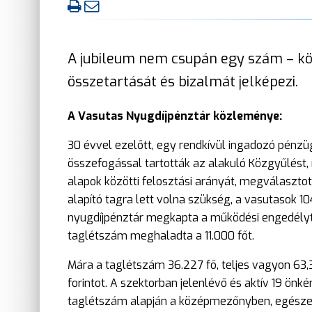
A jubileum nem csupán egy szám – kö
összetartását és bizalmát jelképezi.
A Vasutas Nyugdíjpénztár közleménye:
30 évvel ezelőtt, egy rendkívül ingadozó pénzü
összefogással tartották az alakuló Közgyűlést,
alapok közötti felosztási arányát, megválasztott
alapító tagra lett volna szükség, a vasutasok 1
nyugdíjpénztár megkapta a működési engedélyt
taglétszám meghaladta a 11.000 főt.
Mára a taglétszám 36.227 fő, teljes vagyon 63,
forintot. A szektorban jelenlévő és aktív 19 ön
taglétszám alapján a középmezőnyben, egészen 