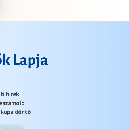
k Lapja
ti hírek
eszámoló
kupa döntő