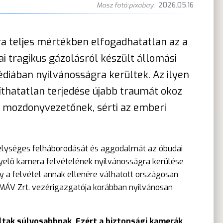
Mosz fotó:pixabay
,
2026.05.16
 teljes mértékben elfogadhatatlan az a
 tragikus gázolásról készült állomási
diában nyilvánosságra kerültek. Az ilyen
íthatatlan terjedése újabb traumát okoz
s mozdonyvezetőnek, sérti az emberi
élységes felháborodását és aggodalmát az óbudai
gyelő kamera felvételének nyilvánosságra kerülése
a felvétel annak ellenére válhatott országosan
MÁV Zrt. vezérigazgatója korábban nyilvánosan
tak súlyosabbnak. Ezért a biztonsági kamerák