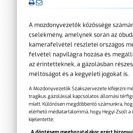
A mozdonyvezetők közössége számára
cselekmény, amelynek során az óbudai
kamerafelvétel részletei országos mé
felvétel napvilágra hozása és megáll
az érintetteknek, a gázolásban része
méltóságot és a kegyeleti jogokat is.
A Mozdonyvezetők Szakszervezete kifejezni m
tragikus gázolással kapcsolatos állomási térfi
miatt. Különösen megdöbbentő számunkra, hogy 
elérhető médiatartalommá, hogy Hegyi Zsolt a 
kijelentette:
„A döntésem meghozatalakor ezért bizonyul