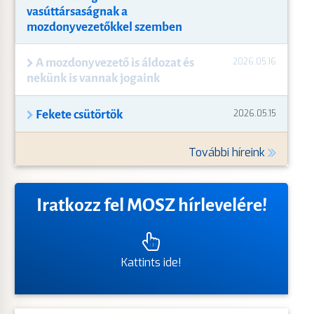
vasúttársaságnak a
mozdonyvezetőkkel szemben
A mozdonyvezető is áldozat és
2026.05.16
nekünk is vannak jogaink
Fekete csütörtök
2026.05.15
További híreink
Iratkozz fel MOSZ hírlevelére!
Kattints ide!