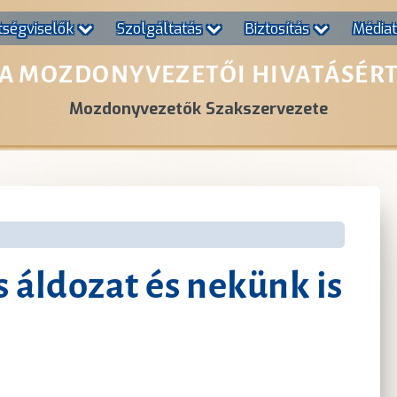
tségviselők
Szolgáltatás
Biztosítás
Média
A MOZDONYVEZETŐI HIVATÁSÉR
Mozdonyvezetők Szakszervezete
 áldozat és nekünk is