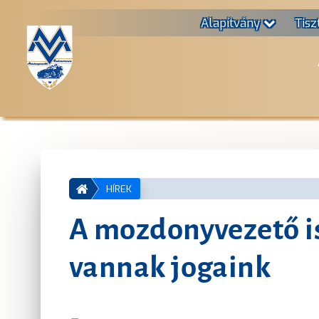
Alapítvány
Tisz
HÍREK
A mozdonyvezető is
vannak jogaink