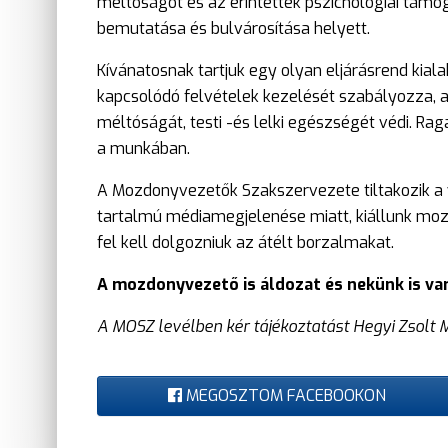
méltóságot és az érintettek pszichológiai támo
bemutatása és bulvárosítása helyett.
Kívánatosnak tartjuk egy olyan eljárásrend kial
kapcsolódó felvételek kezelését szabályozza, 
méltóságát, testi -és lelki egészségét védi. 
a munkában.
A Mozdonyvezetők Szakszervezete tiltakozik a 
tartalmú médiamegjelenése miatt, kiállunk mozd
fel kell dolgozniuk az átélt borzalmakat.
A mozdonyvezető is áldozat és nekünk is va
A MOSZ levélben kér tájékoztatást Hegyi Zsolt 
MEGOSZTOM FACEBOOKON