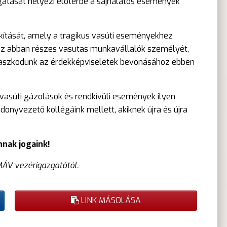
gatását helyezi előtérbe a sajnálatos események
akítását, amely a tragikus vasúti eseményekhez
az abban részes vasutas munkavállalók személyét,
Ragaszkodunk az érdekképviseletek bevonásához ebben
vasúti gázolások és rendkívüli események ilyen
onyvezető kollégáink mellett, akiknek újra és újra
nnak jogaink!
MÁV vezérigazgatótól.
LINK MÁSOLÁSA