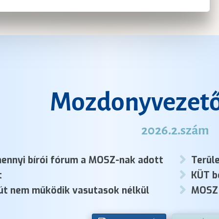
Mozdonyvezető
2026.2.szám
ennyi bírói fórum a MOSZ-nak adott
Terüle
t
KÜT b
út nem működik vasutasok nélkül
MOSZ 