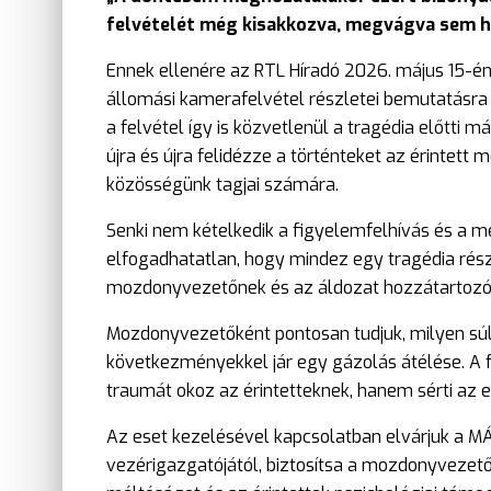
felvételét még kisakkozva, megvágva sem h
Ennek ellenére az RTL Híradó 2026. május 15-én 
állomási kamerafelvétel részletei bemutatásra 
a felvétel így is közvetlenül a tragédia előtti
újra és újra felidézze a történteket az érintet
közösségünk tagjai számára.
Senki nem kételkedik a figyelemfelhívás és a
elfogadhatatlan, hogy mindez egy tragédia rész
mozdonyvezetőnek és az áldozat hozzátartozóina
Mozdonyvezetőként pontosan tudjuk, milyen súl
következményekkel jár egy gázolás átélése. A 
traumát okoz az érintetteknek, hanem sérti az e
Az eset kezelésével kapcsolatban elvárjuk a MÁ
vezérigazgatójától, biztosítsa a mozdonyvezet