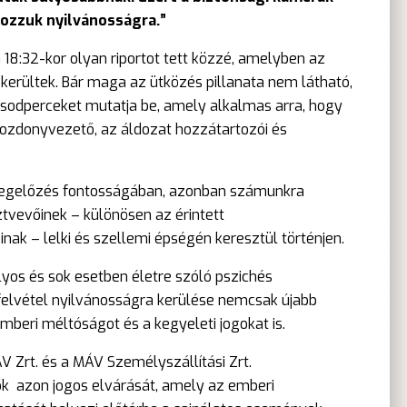
ozzuk nyilvánosságra.”
18:32-kor olyan riportot tett közzé, amelyben az
kerültek. Bár maga az ütközés pillanata nem látható,
 másodperceket mutatja be, amely alkalmas arra, hogy
t mozdonyvezető, az áldozat hozzátartozói és
 megelőzés fontosságában, azonban számunkra
tvevőinek – különösen az érintett
k – lelki és szellemi épségén keresztül történjen.
yos és sok esetben életre szóló pszichés
felvétel nyilvánosságra kerülése nemcsak újabb
mberi méltóságot és a kegyeleti jogokat is.
V Zrt. és a MÁV Személyszállítási Zrt.
ők azon jogos elvárását, amely az emberi