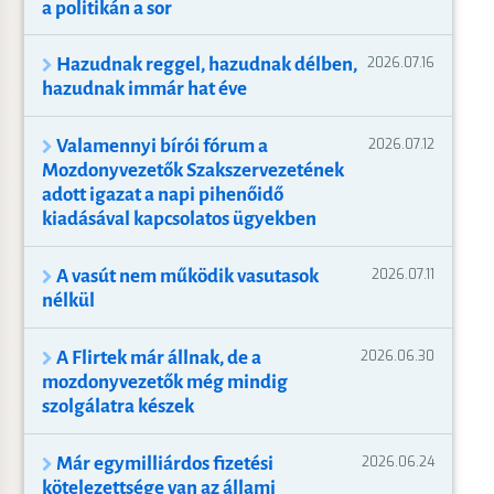
a politikán a sor
Hazudnak reggel, hazudnak délben,
2026.07.16
hazudnak immár hat éve
Valamennyi bírói fórum a
2026.07.12
Mozdonyvezetők Szakszervezetének
adott igazat a napi pihenőidő
kiadásával kapcsolatos ügyekben
A vasút nem működik vasutasok
2026.07.11
nélkül
A Flirtek már állnak, de a
2026.06.30
mozdonyvezetők még mindig
szolgálatra készek
Már egymilliárdos fizetési
2026.06.24
kötelezettsége van az állami