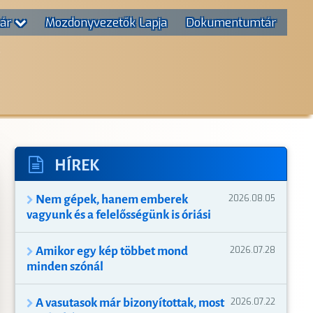
tár
Mozdonyvezetők Lapja
Dokumentumtár
T
HÍREK
Nem gépek, hanem emberek
2026.08.05
vagyunk és a felelősségünk is óriási
Amikor egy kép többet mond
2026.07.28
minden szónál
A vasutasok már bizonyítottak, most
2026.07.22