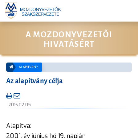
A MOZDONYVEZETŐI
HIVATÁSÉRT
ALAPÍTVÁNY
Az alapítvány célja
2016.02.05
Alapítva:
2001. év június hó 19. napján