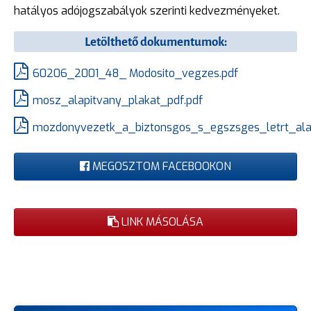
hatályos adójogszabályok szerinti kedvezményeket.
Letölthető dokumentumok:
60206_2001_48_ Modosito_vegzes.pdf
mosz_alapitvany_plakat_pdf.pdf
mozdonyvezetk_a_biztonsgos_s_egszsges_letrt_ala
MEGOSZTOM FACEBOOKON
LINK MÁSOLÁSA