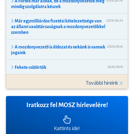
A Flirtek már állnak, de a mozdonyvezetők még
2026.06.30
mindig szolgálatra készek
Már egymilliárdos fizetési kötelezettsége van
2026.06.24
az állami vasúttársaságnak a mozdonyvezetőkkel
szemben
A mozdonyvezető is áldozat és nekünk is vannak
2026.05.16
jogaink
Fekete csütörtök
2026.05.15
További híreink
Iratkozz fel MOSZ hírlevelére!
Kattints ide!