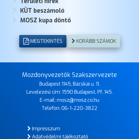
Területi hírek
KÜT beszámoló
MOSZ kupa döntő
MEGTEKINTÉS
KORÁBBI SZÁMOK
Mozdonyvezetők Szakszervezete
Budapest 1145, Bácskai u. 11.
Levelezési cím: 1590 Budapest, Pf. 145.
E-mail:
mosz@mosz.co.hu
Telefon:
06-1-220-3822
Impresszum
Adatvédelmi tájékoztató