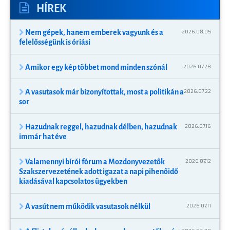
HÍREK
Nem gépek, hanem emberek vagyunk és a
2026.08.05
felelősségünk is óriási
Amikor egy kép többet mond minden szónál
2026.07.28
A vasutasok már bizonyítottak, most a politikán a
2026.07.22
sor
Hazudnak reggel, hazudnak délben, hazudnak
2026.07.16
immár hat éve
Valamennyi bírói fórum a Mozdonyvezetők
2026.07.12
Szakszervezetének adott igazat a napi pihenőidő
kiadásával kapcsolatos ügyekben
A vasút nem működik vasutasok nélkül
2026.07.11