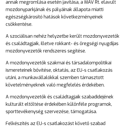
annak megromlása esetén javítása, a MÁV Rt. elavult
mozdonyparkjának és pályáinak állapota miatti
egészségkárosító hatások következményeinek
csökkentése.
A szociálisan nehéz helyzetbe került mozdonyvezetők
és családtagjaik, illetve rokkant- és öregségi nyugdíjas
mozdonyvezetők rendszeres segítése.
A mozdonyvezetők szakmai és társadalompolitikai
ismereteinek bővítése, oktatás, az EU-s csatlakozás
utáni, a munkavállalókkal szemben támasztott
követelményeknek való megfelelés érdekében.
A mozdonyvezetők és családtagjaik szabadidejének
kulturált eltöltése érdekében különféle programok,
sporttevékenység szervezése, támogatása.
Felkészítés az EU-s csatlakozást követő szabad