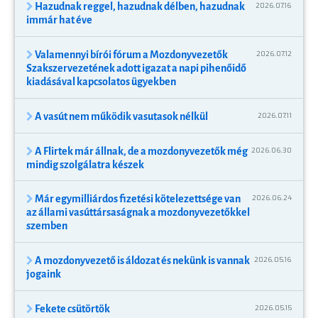
Hazudnak reggel, hazudnak délben, hazudnak
2026.07.16
immár hat éve
Valamennyi bírói fórum a Mozdonyvezetők
2026.07.12
Szakszervezetének adott igazat a napi pihenőidő
kiadásával kapcsolatos ügyekben
A vasút nem működik vasutasok nélkül
2026.07.11
A Flirtek már állnak, de a mozdonyvezetők még
2026.06.30
mindig szolgálatra készek
Már egymilliárdos fizetési kötelezettsége van
2026.06.24
az állami vasúttársaságnak a mozdonyvezetőkkel
szemben
A mozdonyvezető is áldozat és nekünk is vannak
2026.05.16
jogaink
Fekete csütörtök
2026.05.15