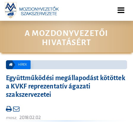
A MOZDONYVEZETŐI
HIVATÁSÉRT
HÍREK
Együttműködési megállapodást kötöttek
a KVKF reprezentatív ágazati
szakszervezetei
mosz
,
2018.02.02