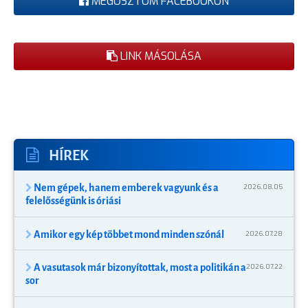
MEGOSZTOM FACEBOOKON
LINK MÁSOLÁSA
HÍREK
Nem gépek, hanem emberek vagyunk és a
2026.08.05
felelősségünk is óriási
Amikor egy kép többet mond minden szónál
2026.07.28
A vasutasok már bizonyítottak, most a politikán a
2026.07.22
sor