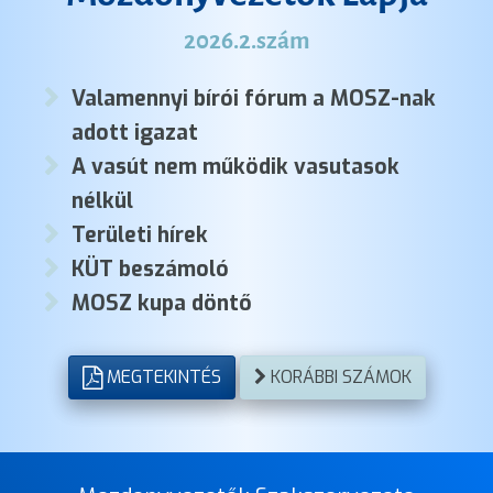
2026.2.szám
Valamennyi bírói fórum a MOSZ-nak
adott igazat
A vasút nem működik vasutasok
nélkül
Területi hírek
KÜT beszámoló
MOSZ kupa döntő
MEGTEKINTÉS
KORÁBBI SZÁMOK