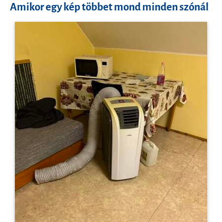
Amikor egy kép többet mond minden szónál