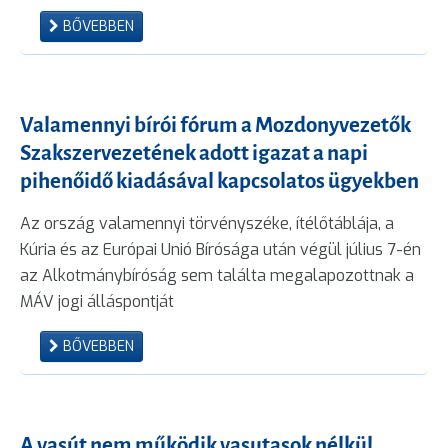
BŐVEBBEN
Valamennyi bírói fórum a Mozdonyvezetők
Szakszervezetének adott igazat a napi
pihenőidő kiadásával kapcsolatos ügyekben
Az ország valamennyi törvényszéke, ítélőtáblája, a
Kúria és az Európai Unió Bírósága után végül július 7-én
az Alkotmánybíróság sem találta megalapozottnak a
MÁV jogi álláspontját
BŐVEBBEN
A vasút nem működik vasutasok nélkül