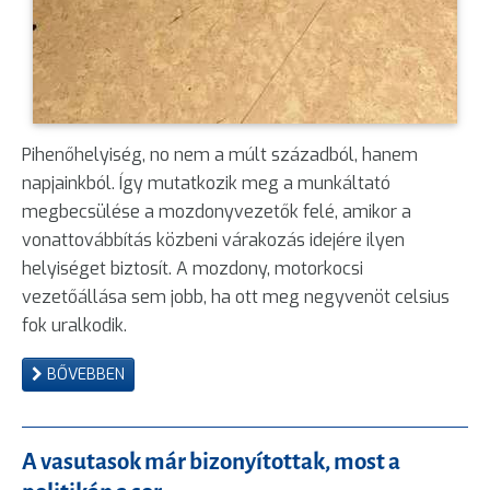
Pihenőhelyiség, no nem a múlt századból, hanem
napjainkból. Így mutatkozik meg a munkáltató
megbecsülése a mozdonyvezetők felé, amikor a
vonattovábbítás közbeni várakozás idejére ilyen
helyiséget biztosít. A mozdony, motorkocsi
vezetőállása sem jobb, ha ott meg negyvenöt celsius
fok uralkodik.
BŐVEBBEN
A vasutasok már bizonyítottak, most a