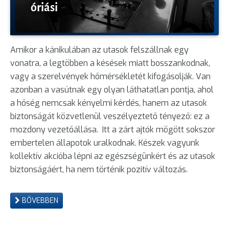
óriási
Amikor a kánikulában az utasok felszállnak egy
vonatra, a legtöbben a késések miatt bosszankodnak,
vagy a szerelvények hőmérsékletét kifogásolják. Van
azonban a vasútnak egy olyan láthatatlan pontja, ahol
a hőség nemcsak kényelmi kérdés, hanem az utasok
biztonságát közvetlenül veszélyeztető tényező: ez a
mozdony vezetőállása. Itt a zárt ajtók mögött sokszor
embertelen állapotok uralkodnak. Készek vagyunk
kollektív akcióba lépni az egészségünkért és az utasok
biztonságáért, ha nem történik pozitív változás.
BŐVEBBEN