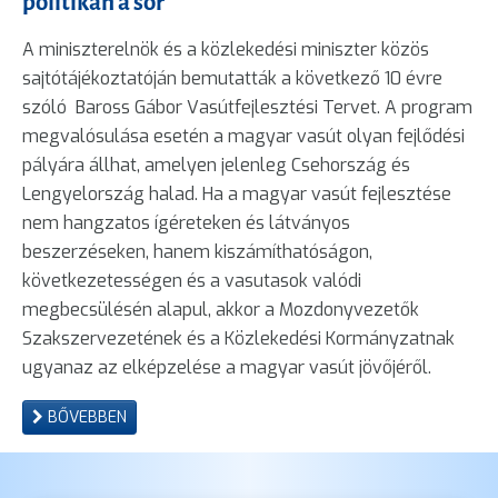
politikán a sor
A miniszterelnök és a közlekedési miniszter közös
sajtótájékoztatóján bemutatták a következő 10 évre
szóló Baross Gábor Vasútfejlesztési Tervet. A program
megvalósulása esetén a magyar vasút olyan fejlődési
pályára állhat, amelyen jelenleg Csehország és
Lengyelország halad. Ha a magyar vasút fejlesztése
nem hangzatos ígéreteken és látványos
beszerzéseken, hanem kiszámíthatóságon,
következetességen és a vasutasok valódi
megbecsülésén alapul, akkor a Mozdonyvezetők
Szakszervezetének és a Közlekedési Kormányzatnak
ugyanaz az elképzelése a magyar vasút jövőjéről.
BŐVEBBEN