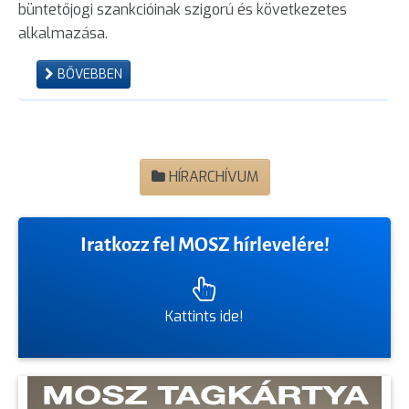
büntetőjogi szankcióinak szigorú és következetes
alkalmazása.
BŐVEBBEN
HÍRARCHÍVUM
Iratkozz fel MOSZ hírlevelére!
Kattints ide!