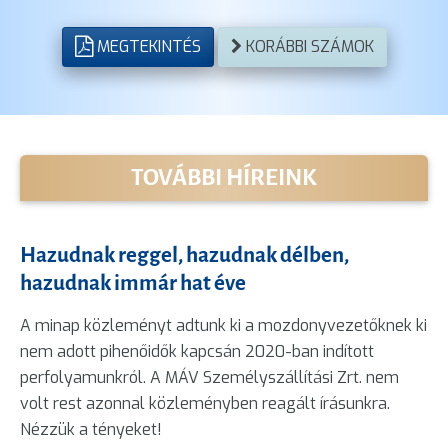
MEGTEKINTÉS
KORÁBBI SZÁMOK
TOVÁBBI HÍREINK
Hazudnak reggel, hazudnak délben,
hazudnak immár hat éve
A minap közleményt adtunk ki a mozdonyvezetőknek ki
nem adott pihenőidők kapcsán 2020-ban indított
perfolyamunkról. A MÁV Személyszállítási Zrt. nem
volt rest azonnal közleményben reagált írásunkra.
Nézzük a tényeket!