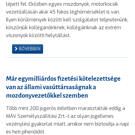
lépett fel. Eközben egyes mozdonyok, motorkocsik
vezetőállásán akár 45 fokos léghőmérséklet is van.
Ilyen körülmények között kell szolgálatot teljesítenünk,
köszönjük kolléganőinknek, kollégáinknak az extrém
viszonyok közötti helytállást.
BŐVEBBEN
Már egymilliárdos fizetési kötelezettsége
van az állami vasúttársaságnak a
mozdonyvezetőkkel szemben
Több mint 200 jogerős ítéletben marasztalták eddig a
MÁV Személyszállítási Zrt.-t az olyan jogellenes
vezénylési gyakorlat miatt, amikor nem biztosítja a napi
és heti pihenőidőt.