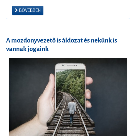
BŐVEBBEN
A mozdonyvezető is áldozat és nekünk is
vannak jogaink