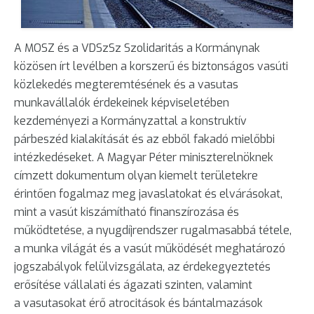
A MOSZ és a VDSzSz Szolidaritás a Kormánynak
közösen írt levélben a korszerű és biztonságos vasúti
közlekedés megteremtésének és a vasutas
munkavállalók érdekeinek képviseletében
kezdeményezi a Kormányzattal a konstruktív
párbeszéd kialakítását és az ebből fakadó mielőbbi
intézkedéseket. A Magyar Péter miniszterelnöknek
címzett dokumentum olyan kiemelt területekre
érintően fogalmaz meg javaslatokat és elvárásokat,
mint a vasút kiszámítható finanszírozása és
működtetése, a nyugdíjrendszer rugalmasabbá tétele,
a munka világát és a vasút működését meghatározó
jogszabályok felülvizsgálata, az érdekegyeztetés
erősítése vállalati és ágazati szinten, valamint
a vasutasokat érő atrocitások és bántalmazások