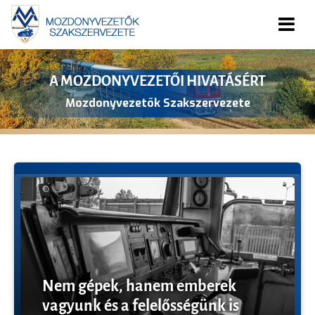
TÁMOGASD ADÓD EGY SZÁZALÉKÁVAL!
Mozdonyvezetők a Biztonságos és Egészséges Életért
Alapítvány
Nem gépek, hanem emberek
vagyunk és a felelősségünk is