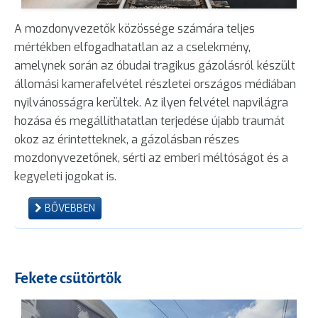
A mozdonyvezetők közössége számára teljes
mértékben elfogadhatatlan az a cselekmény,
amelynek során az óbudai tragikus gázolásról készült
állomási kamerafelvétel részletei országos médiában
nyilvánosságra kerültek. Az ilyen felvétel napvilágra
hozása és megállíthatatlan terjedése újabb traumát
okoz az érintetteknek, a gázolásban részes
mozdonyvezetőnek, sérti az emberi méltóságot és a
kegyeleti jogokat is.
BŐVEBBEN
Fekete csütörtök