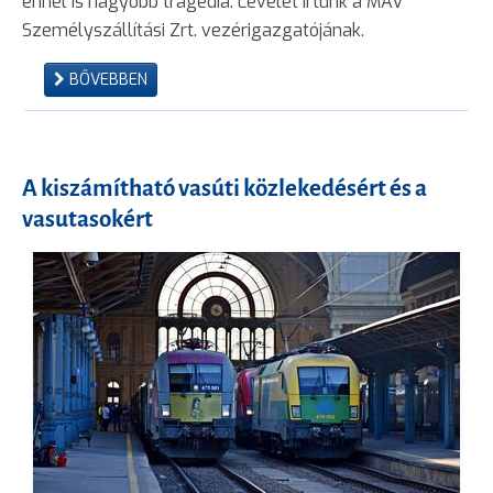
ennél is nagyobb tragédia. Levelet írtunk a MÁV
Személyszállítási Zrt. vezérigazgatójának.
BŐVEBBEN
A kiszámítható vasúti közlekedésért és a
vasutasokért