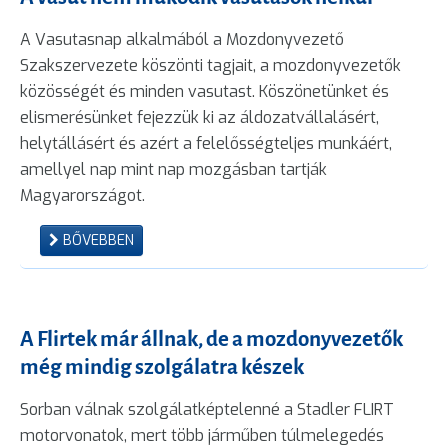
A Vasutasnap alkalmából a Mozdonyvezető
Szakszervezete köszönti tagjait, a mozdonyvezetők
közösségét és minden vasutast. Köszönetünket és
elismerésünket fejezzük ki az áldozatvállalásért,
helytállásért és azért a felelősségteljes munkáért,
amellyel nap mint nap mozgásban tartják
Magyarországot.
BŐVEBBEN
A Flirtek már állnak, de a mozdonyvezetők
még mindig szolgálatra készek
Sorban válnak szolgálatképtelenné a Stadler FLIRT
motorvonatok, mert több járműben túlmelegedés