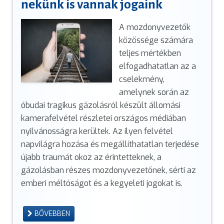
nekünk is vannak jogaink
A mozdonyvezetők
közössége számára
teljes mértékben
elfogadhatatlan az a
cselekmény,
amelynek során az
óbudai tragikus gázolásról készült állomási
kamerafelvétel részletei országos médiában
nyilvánosságra kerültek. Az ilyen felvétel
napvilágra hozása és megállíthatatlan terjedése
újabb traumát okoz az érintetteknek, a
gázolásban részes mozdonyvezetőnek, sérti az
emberi méltóságot és a kegyeleti jogokat is.
BŐVEBBEN