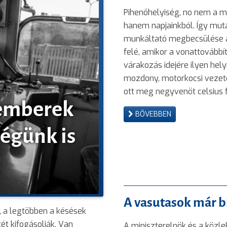
Pihenőhelyiség, no nem a m
hanem napjainkból. Így mut
munkáltató megbecsülése
felé, amikor a vonattovábbí
várakozás idejére ilyen helyi
mozdony, motorkocsi vezető
ott meg negyvenöt celsius f
emberek
BŐVEBBEN
ségünk is
A vasutasok már bi
, a legtöbben a késések
t kifogásolják. Van
A miniszterelnök és a közle