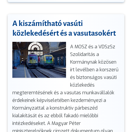
A kiszámítható vasúti
közlekedésért és a vasutasokért
A MOSZ és a VDSzSz
Szolidaritás a
Kormánynak közösen
írt levélben a korszerű
és biztonságos vasúti
közlekedés
megteremtésének és a vasutas munkavállalók
érdekeinek képviseletében kezdeményezi a
Kormányzattal a konstruktív párbeszéd
kialakítását és az ebből fakadó mielőbbi
intézkedéseket. A Magyar Péter
miniszterelnöknek címzett dokumentum olyan