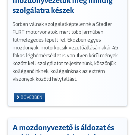
mozdonyvezetők még mindig
szolgálatra készek
Sorban válnak szolgálatképtelenné a Stadler
FLIRT motorvonatok, mert több járműben
túlmelegedés lépett fel. Eközben egyes
mozdonyok, motorkocsik vezetőállásán akár 45
fokos léghőmérséklet is van. Ilyen körülmények
között kell szolgálatot teljesítenünk, köszönjük
kolléganőinknek, kollégáinknak az extrém
viszonyok közötti helytállást.
BŐVEBBEN
A mozdonyvezető is áldozat és