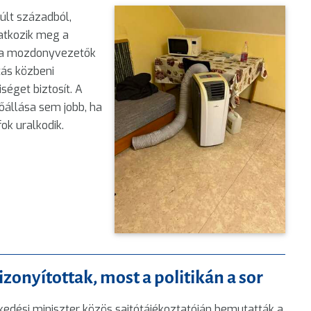
últ századból,
atkozik meg a
 a mozdonyvezetők
tás közbeni
séget biztosít. A
állása sem jobb, ha
ok uralkodik.
zonyítottak, most a politikán a sor
kedési miniszter közös sajtótájékoztatóján bemutatták a