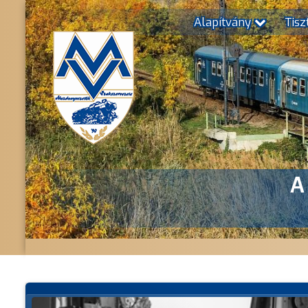
Alapítvány
Tisz
A
TÁM
Mozdony