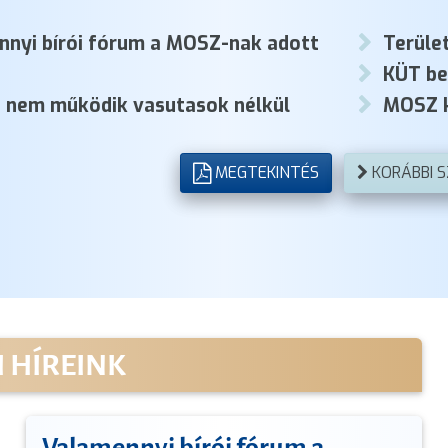
nnyi bírói fórum a MOSZ-nak adott
Terület
KÜT b
t nem működik vasutasok nélkül
MOSZ 
MEGTEKINTÉS
KORÁBBI 
 HÍREINK