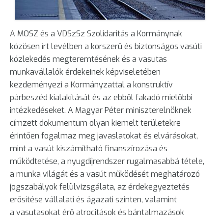
A MOSZ és a VDSzSz Szolidaritás a Kormánynak
közösen írt levélben a korszerű és biztonságos vasúti
közlekedés megteremtésének és a vasutas
munkavállalók érdekeinek képviseletében
kezdeményezi a Kormányzattal a konstruktív
párbeszéd kialakítását és az ebből fakadó mielőbbi
intézkedéseket. A Magyar Péter miniszterelnöknek
címzett dokumentum olyan kiemelt területekre
érintően fogalmaz meg javaslatokat és elvárásokat,
mint a vasút kiszámítható finanszírozása és
működtetése, a nyugdíjrendszer rugalmasabbá tétele,
a munka világát és a vasút működését meghatározó
jogszabályok felülvizsgálata, az érdekegyeztetés
erősítése vállalati és ágazati szinten, valamint
a vasutasokat érő atrocitások és bántalmazások