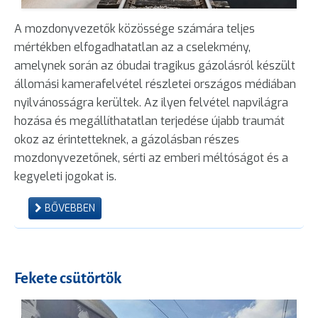
A mozdonyvezetők közössége számára teljes
mértékben elfogadhatatlan az a cselekmény,
amelynek során az óbudai tragikus gázolásról készült
állomási kamerafelvétel részletei országos médiában
nyilvánosságra kerültek. Az ilyen felvétel napvilágra
hozása és megállíthatatlan terjedése újabb traumát
okoz az érintetteknek, a gázolásban részes
mozdonyvezetőnek, sérti az emberi méltóságot és a
kegyeleti jogokat is.
BŐVEBBEN
Fekete csütörtök