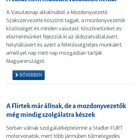
A Vasutasnap alkalmából a Mozdonyvezető
Szakszervezete köszönti tagjait, a mozdonyvezetők
közösségét és minden vasutast. Köszönetünket és
elismerésünket fejezzük ki az áldozatvállalásért,
helytállásért és azért a felelősségteljes munkáért,
amellyel nap mint nap mozgásban tartják
Magyarországot.
BŐVEBBEN
A Flirtek már állnak, de a mozdonyvezetők
még mindig szolgálatra készek
Sorban válnak szolgálatképtelenné a Stadler FLIRT
motorvonatok, mert több járműben túlmelegedés