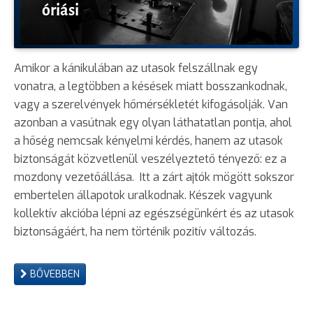
óriási
Amikor a kánikulában az utasok felszállnak egy
vonatra, a legtöbben a késések miatt bosszankodnak,
vagy a szerelvények hőmérsékletét kifogásolják. Van
azonban a vasútnak egy olyan láthatatlan pontja, ahol
a hőség nemcsak kényelmi kérdés, hanem az utasok
biztonságát közvetlenül veszélyeztető tényező: ez a
mozdony vezetőállása. Itt a zárt ajtók mögött sokszor
embertelen állapotok uralkodnak. Készek vagyunk
kollektív akcióba lépni az egészségünkért és az utasok
biztonságáért, ha nem történik pozitív változás.
BŐVEBBEN