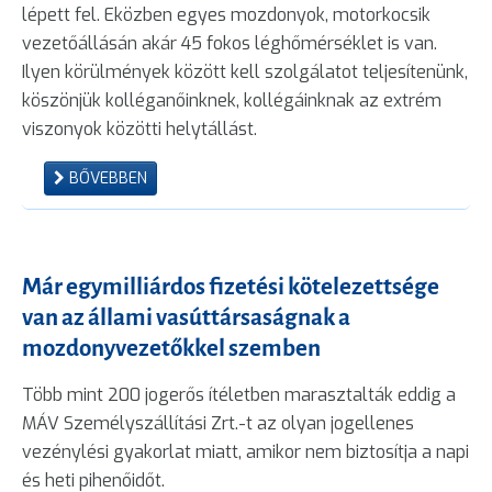
lépett fel. Eközben egyes mozdonyok, motorkocsik
vezetőállásán akár 45 fokos léghőmérséklet is van.
Ilyen körülmények között kell szolgálatot teljesítenünk,
köszönjük kolléganőinknek, kollégáinknak az extrém
viszonyok közötti helytállást.
BŐVEBBEN
Már egymilliárdos fizetési kötelezettsége
van az állami vasúttársaságnak a
mozdonyvezetőkkel szemben
Több mint 200 jogerős ítéletben marasztalták eddig a
MÁV Személyszállítási Zrt.-t az olyan jogellenes
vezénylési gyakorlat miatt, amikor nem biztosítja a napi
és heti pihenőidőt.