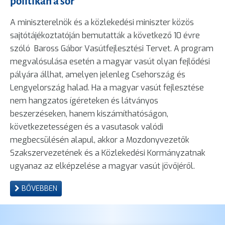
politikán a sor
A miniszterelnök és a közlekedési miniszter közös
sajtótájékoztatóján bemutatták a következő 10 évre
szóló Baross Gábor Vasútfejlesztési Tervet. A program
megvalósulása esetén a magyar vasút olyan fejlődési
pályára állhat, amelyen jelenleg Csehország és
Lengyelország halad. Ha a magyar vasút fejlesztése
nem hangzatos ígéreteken és látványos
beszerzéseken, hanem kiszámíthatóságon,
következetességen és a vasutasok valódi
megbecsülésén alapul, akkor a Mozdonyvezetők
Szakszervezetének és a Közlekedési Kormányzatnak
ugyanaz az elképzelése a magyar vasút jövőjéről.
BŐVEBBEN