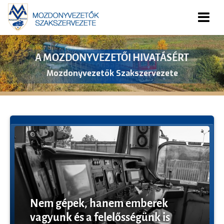
TÁMOGASD ADÓD EGY SZÁZALÉKÁVAL!
Mozdonyvezetők a Biztonságos és Egészséges Életért
Alapítvány
Nem gépek, hanem emberek
vagyunk és a felelősségünk is