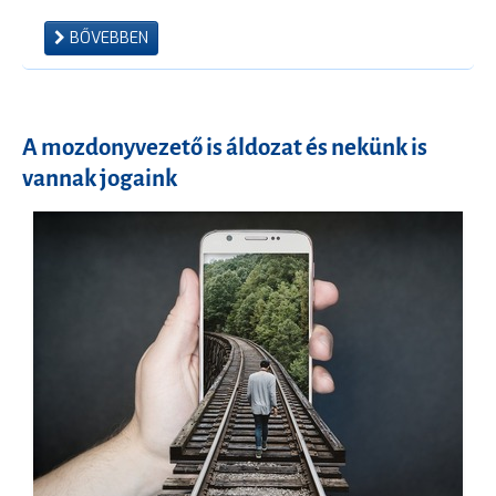
BŐVEBBEN
A mozdonyvezető is áldozat és nekünk is
vannak jogaink