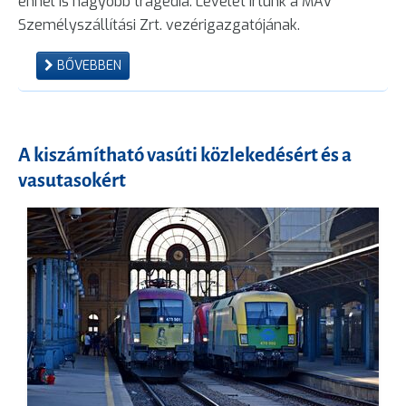
ennél is nagyobb tragédia. Levelet írtunk a MÁV
Személyszállítási Zrt. vezérigazgatójának.
BŐVEBBEN
A kiszámítható vasúti közlekedésért és a
vasutasokért