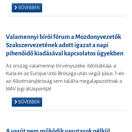
BŐVEBBEN
Valamennyi bírói fórum a Mozdonyvezetők
Szakszervezetének adott igazat a napi
pihenőidő kiadásával kapcsolatos ügyekben
Az ország valamennyi törvényszéke, ítélőtáblája, a
Kúria és az Európai Unió Bírósága után végül július 7-én
az Alkotmánybíróság sem találta megalapozottnak a
MÁV jogi álláspontját
BŐVEBBEN
A vasút nem működik vasutasok nélkül