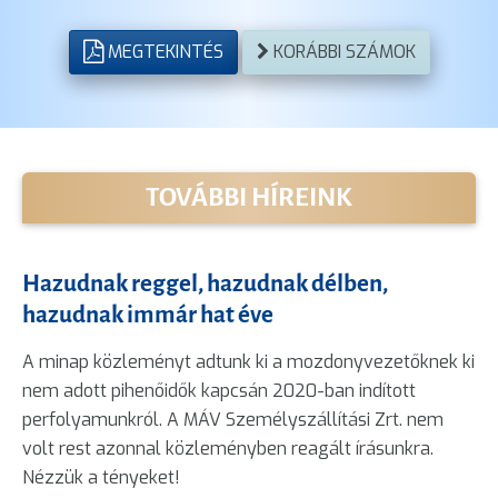
MEGTEKINTÉS
KORÁBBI SZÁMOK
TOVÁBBI HÍREINK
Hazudnak reggel, hazudnak délben,
hazudnak immár hat éve
A minap közleményt adtunk ki a mozdonyvezetőknek ki
nem adott pihenőidők kapcsán 2020-ban indított
perfolyamunkról. A MÁV Személyszállítási Zrt. nem
volt rest azonnal közleményben reagált írásunkra.
Nézzük a tényeket!