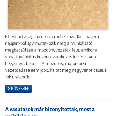
Pihenőhelyiség, no nem a múlt századból, hanem
napjainkból. Így mutatkozik meg a munkáltató
megbecsülése a mozdonyvezetők felé, amikor a
vonattovábbítás közbeni várakozás idejére ilyen
helyiséget biztosít. A mozdony, motorkocsi
vezetőállása sem jobb, ha ott meg negyvenöt celsius
fok uralkodik.
BŐVEBBEN
A vasutasok már bizonyítottak, most a