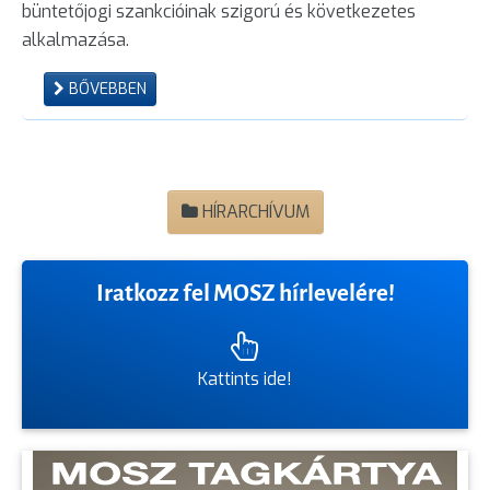
büntetőjogi szankcióinak szigorú és következetes
alkalmazása.
BŐVEBBEN
HÍRARCHÍVUM
Iratkozz fel MOSZ hírlevelére!
Kattints ide!