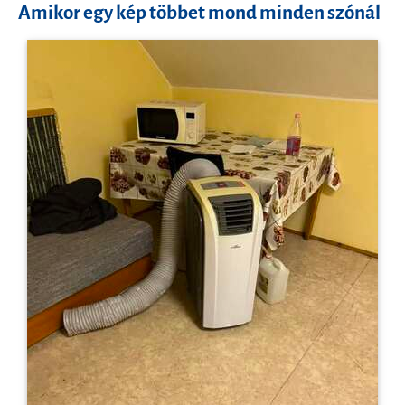
Amikor egy kép többet mond minden szónál