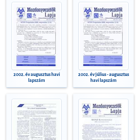
2002. év augusztus havi
2002. év július - augusztus
lapszám
havi lapszám