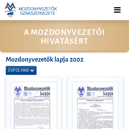
A MOZDONYVEZETŐI
HIVATÁSÉRT
Mozdonyvezetők lapja 2002
ÉVFOLYAM