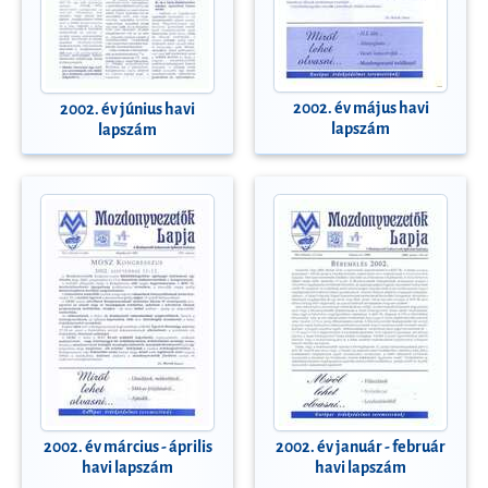
2002. év május havi
2002. év június havi
lapszám
lapszám
2002. év március - április
2002. év január - február
havi lapszám
havi lapszám