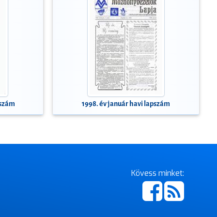
pszám
1998. év január havi lapszám
Kövess minket: