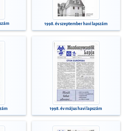
pszám
1998. év szeptember havi lapszám
pszám
1998. év május havi lapszám