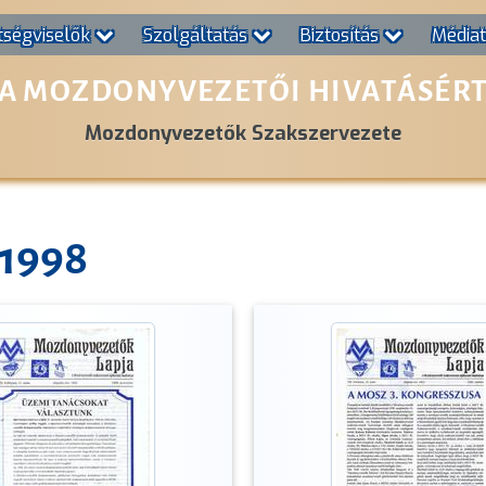
tségviselők
Szolgáltatás
Biztosítás
Média
A MOZDONYVEZETŐI HIVATÁSÉR
Mozdonyvezetők Szakszervezete
 1998