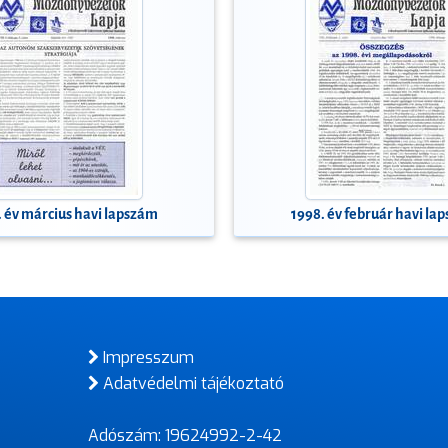
. év március havi lapszám
1998. év február havi la
Impresszum
Adatvédelmi tájékoztató
Adószám: 19624992-2-42