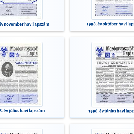
1998. év október havi la
 év november havi lapszám
8. év július havi lapszám
1998. év június havi la