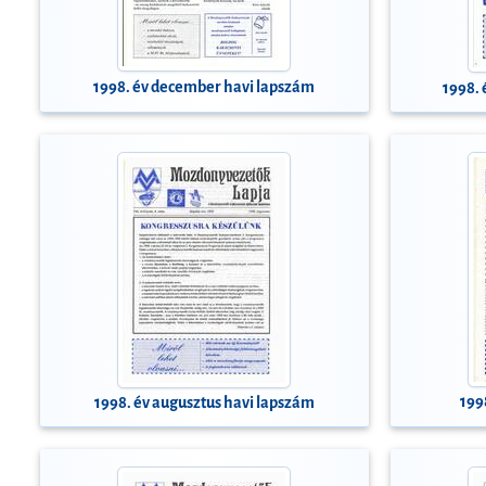
1998. év december havi lapszám
1998.
199
1998. év augusztus havi lapszám