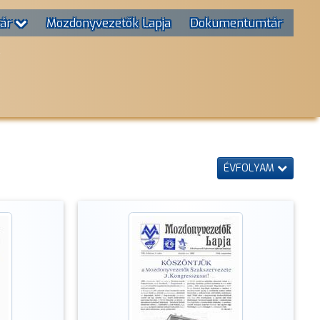
tár
Mozdonyvezetők Lapja
Dokumentumtár
T
ÉVFOLYAM