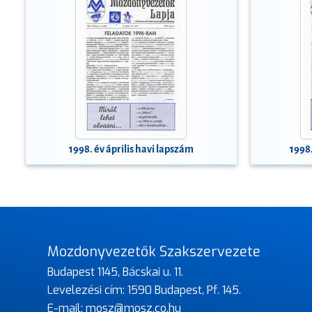
1998. év április havi lapszám
1998
Mozdonyvezetők Szakszervezete
Budapest 1145, Bácskai u. 11.
Levelezési cím: 1590 Budapest, Pf. 145.
E-mail:
mosz@mosz.co.hu